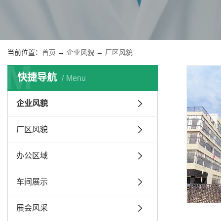
当前位置：
首页
→
企业风貌
→
厂区风貌
M
快捷导航
Menu
企业风貌
厂区风貌
办公区域
车间展示
展会风采